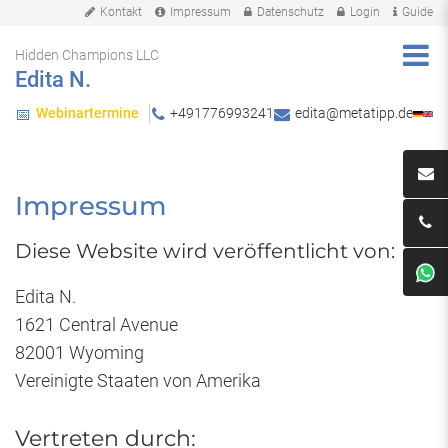
Kontakt
Impressum
Datenschutz
Login
Guide
Hidden Champions LLC
Edita N.
Webinartermine
+491776993241
edita@metatipp.de
📅
Impressum
Diese Website wird veröffentlicht von:
Edita N.
1621 Central Avenue
82001 Wyoming
Vereinigte Staaten von Amerika
Vertreten durch: